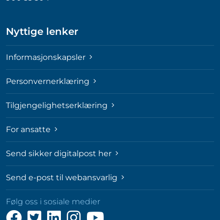
Nyttige lenker
Informasjonskapsler
Personvernerklæring
Tilgjengelighetserklæring
For ansatte
Send sikker digitalpost her
Send e-post til webansvarlig
Følg oss i sosiale medier
Følg
Følg
Følg
Følg
Følg