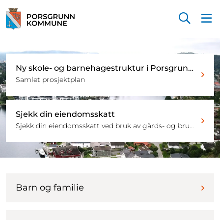
Startsiden
Ny skole- og barnehagestruktur i Porsgrunn kommune
Samlet prosjektplan
Sjekk din eiendomsskatt
Sjekk din eiendomsskatt ved bruk av gårds- og bruksnummer.
Barn og familie