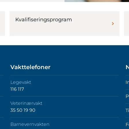
Kvalifiseringsprogram
Vakttelefoner
N
Legevakt
I
116 117
P
Veterinærvakt
35 50 19 90
T
Barnevernvakten
F