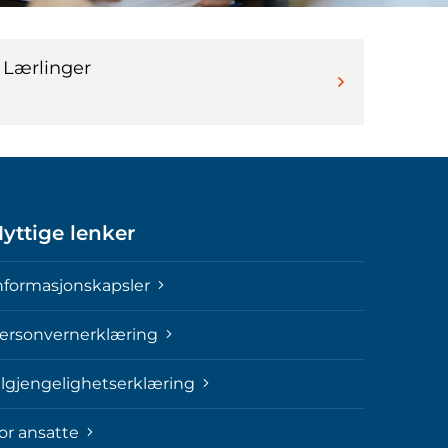
Lærlinger
yttige lenker
nformasjonskapsler
ersonvernerklæring
ilgjengelighetserklæring
or ansatte