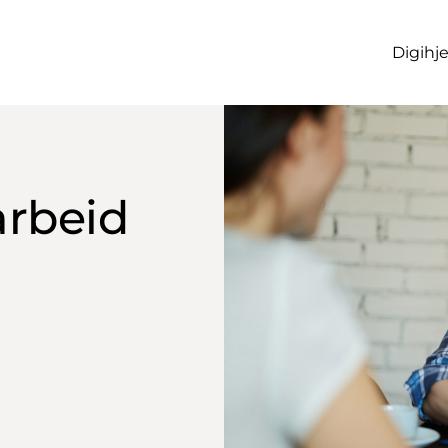
Digihj
 arbeid