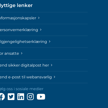
yttige lenker
nformasjonskapsler
ersonvernerklæring
ilgjengelighetserklæring
or ansatte
end sikker digitalpost her
end e-post til webansvarlig
ølg oss i sosiale medier
ølg
Følg
Følg
Følg
Følg
ss
oss
oss
oss
oss
å
på
på
på
på