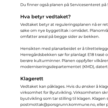
Du finner også planen på Servicesenteret på S
Hva betyr vedtaket?
Vedtaket betyr at reguleringsplanen nå er re
søke om nye byggetiltak i området. Planomr
omfatter areal på begge sider av bekken.
Hensikten med planarbeidet er å tilrettelegg
Herregårdsbekken sør for planlagt E18 trasé
berøre kulturminner. Planen oppfyller vilkår
moderniseringsdepartementet (KMD), datert 
Klagerett
Vedtaket kan påklages. Hvis du ønsker å klage s
virksomhet for Byutvikling. Virksomheten skriv
byutvikling som tar stilling til klagen. Klagen 
postmottak@porsgrunn.kommune.no, eller pr.