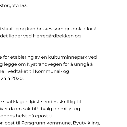
torgata 153.
ttskraftig og kan brukes som grunnlag for å
ådet ligger ved Herregårdbekken og
e for etablering av en kulturminnepark ved
 og legge om Nystrandvegen for å unngå å
ene i vedtaket til Kommunal- og
24.4.2020.
kal klagen først sendes skriftlig til
er da en sak til Utvalg for miljø- og
sendes helst på epost til
 post til Porsgrunn kommune, Byutvikling,