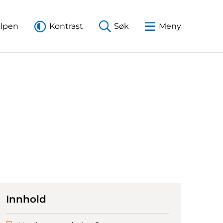
elpen
Kontrast
Søk
Meny
Innhold