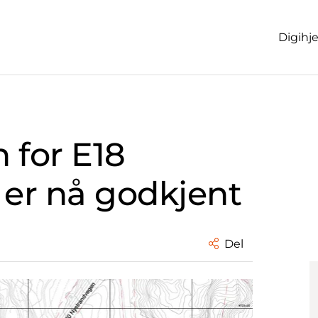
Digihj
 for E18
er nå godkjent
Del