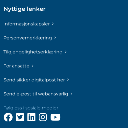
Nyttige lenker
Informasjonskapsler
Personvernerklæring
Tilgjengelighetserklæring
For ansatte
Send sikker digitalpost her
Send e-post til webansvarlig
Følg oss i sosiale medier
Følg
Følg
Følg
Følg
Følg
oss
oss
oss
oss
oss