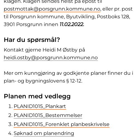
klagen. Klagen sendes helst på epost til
postmottak@porsgrunn.kommune.no
, eller pr. post
til Porsgrunn kommune, Byutvikling, Postboks 128,
3901 Porsgrunn innen
11.02.2022.
Har du spørsmål?
Kontakt gjerne Heidi M Østby på
heidi.ostby@porsgrunn.kommune.no
Mer om kunngjøring av godkjente planer finner du i
plan- og bygningslovens § 12-12.
Planen med vedlegg
PLANID1015_Plankart
PLANID1015_Bestemmelser
PLANID1015_Forenklet planbeskrivelse
Søknad om planendring