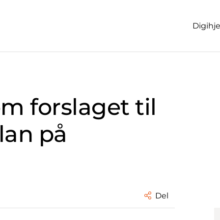
Digihj
 forslaget til
lan på
Del