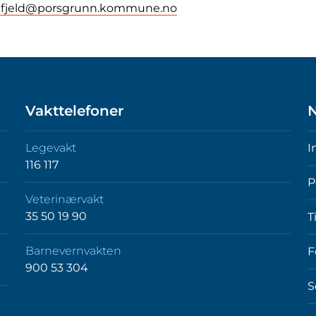
lifjeld@porsgrunn.kommune.no
Vakttelefoner
N
Legevakt
I
116 117
P
Veterinærvakt
35 50 19 90
T
Barnevernvakten
F
900 53 304
S