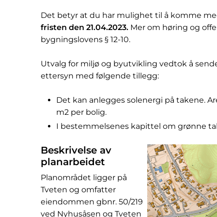
Det betyr at du har mulighet til å komme me
fristen den 21.04.2023.
Mer om høring og offen
bygningslovens § 12-10.
Utvalg for miljø og byutvikling vedtok å sende
ettersyn med følgende tillegg:
Det kan anlegges solenergi på takene. Are
m2 per bolig.
I bestemmelsenes kapittel om grønne tak, 
Beskrivelse av
planarbeidet
Planområdet ligger på
Tveten og omfatter
eiendommen gbnr. 50/219
ved Nyhusåsen og Tveten