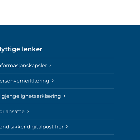
yttige lenker
nformasjonskapsler
ersonvernerklæring
ilgjengelighetserklæring
or ansatte
end sikker digitalpost her