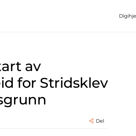
Digihj
art av
d for Stridsklev
rsgrunn
Del