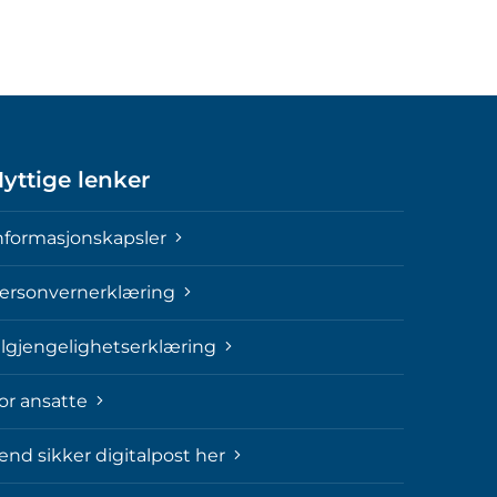
yttige lenker
nformasjonskapsler
ersonvernerklæring
ilgjengelighetserklæring
or ansatte
end sikker digitalpost her