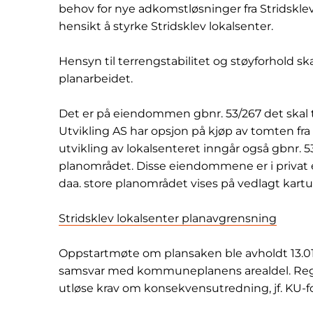
behov for nye adkomstløsninger fra Stridskle
hensikt å styrke Stridsklev lokalsenter.
Hensyn til terrengstabilitet og støyforhold sk
planarbeidet.
Det er på eiendommen gbnr. 53/267 det skal t
Utvikling AS har opsjon på kjøp av tomten f
utvikling av lokalsenteret inngår også gbnr. 53
planområdet. Disse eiendommene er i privat 
daa. store planområdet vises på vedlagt kartut
Stridsklev lokalsenter planavgrensning
Oppstartmøte om plansaken ble avholdt 13.01.
samsvar med kommuneplanens arealdel. Regule
utløse krav om konsekvensutredning, jf. KU-for