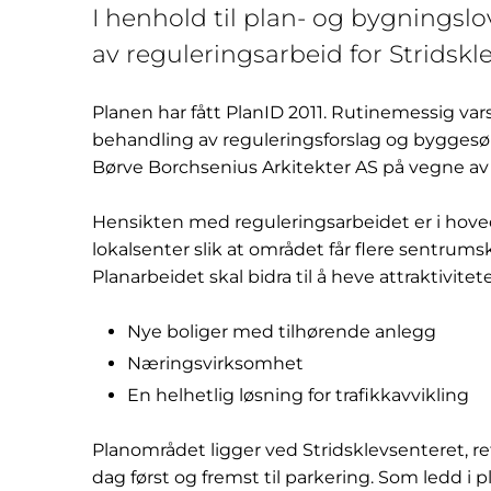
I henhold til plan- og bygningslo
av reguleringsarbeid for Stridskl
Planen har fått PlanID 2011. Rutinemessig var
behandling av reguleringsforslag og byggesøkna
Børve Borchsenius Arkitekter AS på vegne av
Hensikten med reguleringsarbeidet er i hoveds
lokalsenter slik at området får flere sentrums
Planarbeidet skal bidra til å heve attraktivitete
Nye boliger med tilhørende anlegg
Næringsvirksomhet
En helhetlig løsning for trafikkavvikling
Planområdet ligger ved Stridsklevsenteret, ret
dag først og fremst til parkering. Som ledd i 