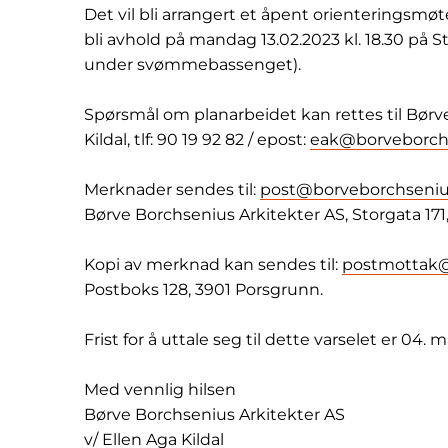
Det vil bli arrangert et åpent orienteringsmøt
bli avhold på mandag 13.02.2023 kl. 18.30 på
under svømmebassenget).
Spørsmål om planarbeidet kan rettes til Børve
Kildal, tlf: 90 19 92 82 / epost:
eak@borveborch
Merknader sendes til:
post@borveborchseniu
Børve Borchsenius Arkitekter AS, Storgata 171
Kopi av merknad kan sendes til:
postmottak
Postboks 128, 3901 Porsgrunn.
Frist for å uttale seg til dette varselet er 04. 
Med vennlig hilsen
Børve Borchsenius Arkitekter AS
v/ Ellen Aga Kildal