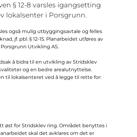
ven § 12-8 varsles igangsetting
ev lokalsenter i Porsgrunn.
sles også mulig utbyggingsavtale og felles
d, jf. pbl. § 12-15. Planarbeidet utføres av
 Porsgrunn Utvikling AS.
ak å bidra til en utvikling av Stridsklev
kvaliteter og en bedre arealutnyttelse.
n til lokalsenteret ved å legge til rette for:
t øst for Stridsklev ring. Området benyttes i
planarbeidet skal det avklares om det er