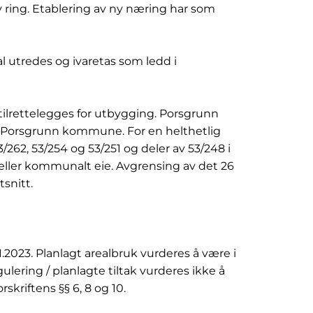
v ring. Etablering av ny næring har som
al utredes og ivaretas som ledd i
ilrettelegges for utbygging. Porsgrunn
ra Porsgrunn kommune. For en helthetlig
/262, 53/254 og 53/251 og deler av 53/248 i
eller kommunalt eie. Avgrensing av det 26
snitt.
2023. Planlagt arealbruk vurderes å være i
ring / planlagte tiltak vurderes ikke å
skriftens §§ 6, 8 og 10.