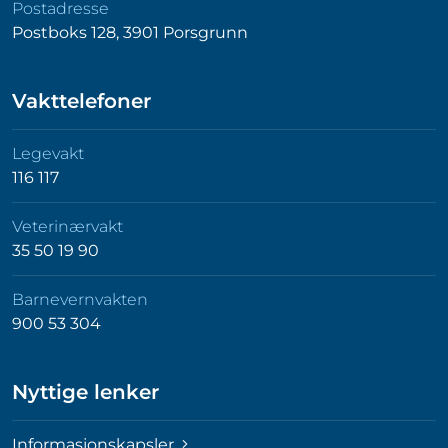
Postadresse
Postboks 128, 3901 Porsgrunn
Vakttelefoner
Legevakt
116 117
Veterinærvakt
35 50 19 90
Barnevernvakten
900 53 304
Nyttige lenker
Informasjonskapsler