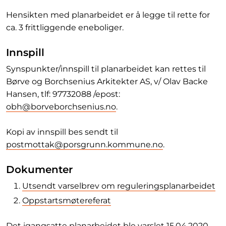
Hensikten med planarbeidet er å legge til rette for
ca. 3 frittliggende eneboliger.
Innspill
Synspunkter/innspill til planarbeidet kan rettes til
Børve og Borchsenius Arkitekter AS, v/ Olav Backe
Hansen, tlf: 97732088 /epost:
obh@borveborchsenius.no
.
Kopi av innspill bes sendt til
postmottak@porsgrunn.kommune.no
.
Dokumenter
Utsendt varselbrev om reguleringsplanarbeidet
Oppstartsmøtereferat
Det igangsatte planarbeidet ble varslet 15.04.2020