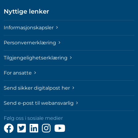
Nyttige lenker
Informasjonskapsler
Personvernerklæring
Tilgjengelighetserklæring
For ansatte
Send sikker digitalpost her
Send e-post til webansvarlig
Følg oss i sosiale medier
Følg
Følg
Følg
Følg
Følg
oss
oss
oss
oss
oss