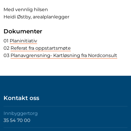
Med vennlig hilsen
Heidi Østby, arealplanlegger
Dokumenter
01
Planinitiativ
02
Referat fra oppstartsmøte
03
Planavgrensning- Kartløsning fra Nordconsult
Kontakt oss
Innbyggertorg
35 54 70 00