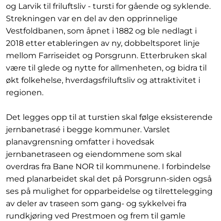
og Larvik til friluftsliv - tursti for gående og syklende.
Strekningen var en del av den opprinnelige
Vestfoldbanen, som åpnet i 1882 og ble nedlagt i
2018 etter etableringen av ny, dobbeltsporet linje
mellom Farriseidet og Porsgrunn. Etterbruken skal
være til glede og nytte for allmenheten, og bidra til
økt folkehelse, hverdagsfriluftsliv og attraktivitet i
regionen.
Det legges opp til at turstien skal følge eksisterende
jernbanetrasé i begge kommuner. Varslet
planavgrensning omfatter i hovedsak
jernbanetraseen og eiendommene som skal
overdras fra Bane NOR til kommunene. I forbindelse
med planarbeidet skal det på Porsgrunn-siden også
ses på mulighet for opparbeidelse og tilrettelegging
av deler av traseen som gang- og sykkelvei fra
rundkjøring ved Prestmoen og frem til gamle