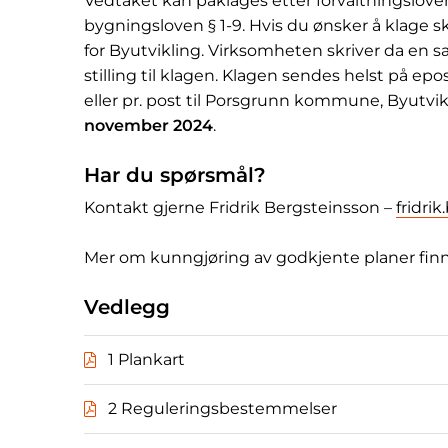
Vedtaket kan påklages etter forvaltningslove
bygningsloven § 1-9. Hvis du ønsker å klage ska
for Byutvikling. Virksomheten skriver da en sak
stilling til klagen. Klagen sendes helst på epos
eller pr. post til Porsgrunn kommune, Byutvi
november 2024
.
Har du spørsmål?
Kontakt gjerne Fridrik Bergsteinsson –
fridr
Mer om kunngjøring av godkjente planer finne
Vedlegg
1 Plankart
2 Reguleringsbestemmelser