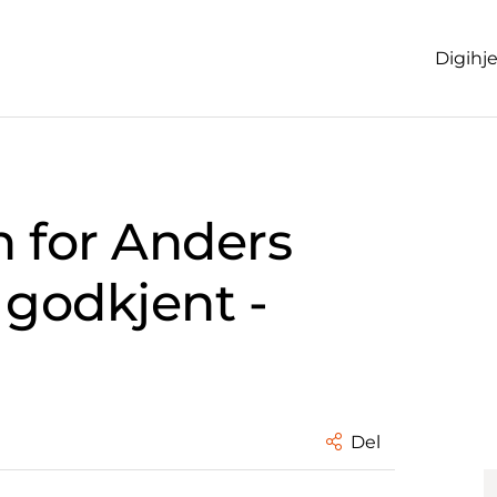
Digihj
 for Anders
 godkjent -
Del