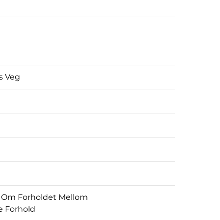
s Veg
ng Om Forholdet Mellom
e Forhold