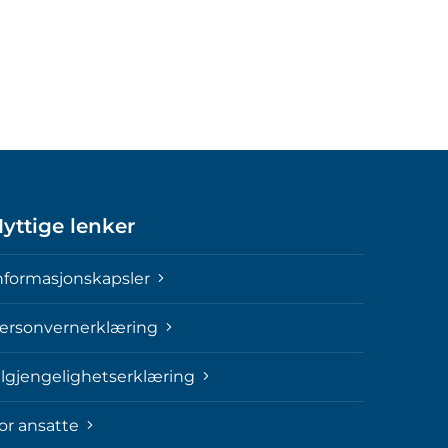
yttige lenker
nformasjonskapsler
ersonvernerklæring
ilgjengelighetserklæring
or ansatte