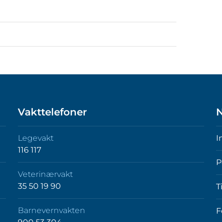
Vakttelefoner
N
Legevakt
I
116 117
P
Veterinærvakt
35 50 19 90
T
Barnevernvakten
F