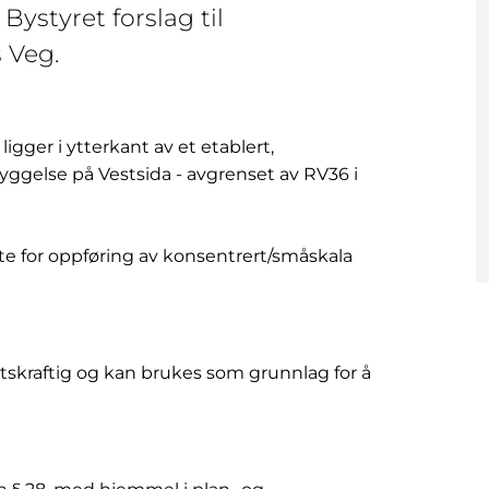
 Bystyret forslag til
 Veg.
igger i ytterkant av et etablert,
lse på Vestsida - avgrenset av RV36 i
te for oppføring av konsentrert/småskala
ttskraftig og kan brukes som grunnlag for å