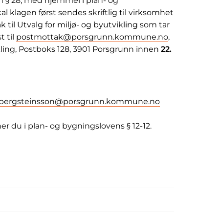
n § 28, med hjemmel i plan- og
l klagen først sendes skriftlig til virksomhet
 til Utvalg for miljø- og byutvikling som tar
t til
postmottak@porsgrunn.kommune.no
,
kling, Postboks 128, 3901 Porsgrunn innen
22.
ik.bergsteinsson@porsgrunn.kommune.no
r du i plan- og bygningslovens § 12-12.