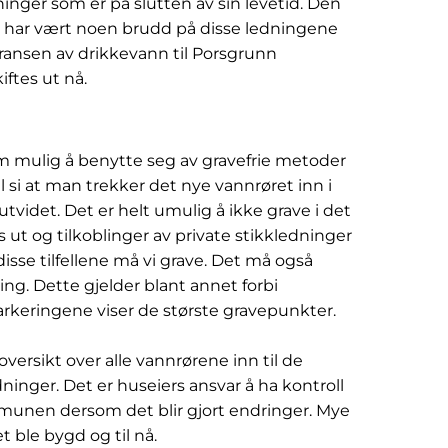
inger som er på slutten av sin levetid. Den
Det har vært noen brudd på disse ledningene
veransen av drikkevann til Porsgrunn
ftes ut nå.
 mulig å benytte seg av gravefrie metoder
 si at man trekker det nye vannrøret inn i
tvidet. Det er helt umulig å ikke grave i det
t og tilkoblinger av private stikkledninger
sse tilfellene må vi grave. Det må også
ing. Dette gjelder blant annet forbi
markeringene viser de største gravepunkter.
ersikt over alle vannrørene inn til de
dninger. Det er huseiers ansvar å ha kontroll
mmunen dersom det blir gjort endringer. Mye
 ble bygd og til nå.