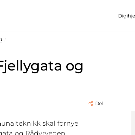
Digihj
d
jellygata og
Del
alteknikk skal fornye
gata og Rådyrvegen.