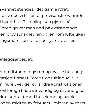
 vannet stenges i det gamle røret.
lp av noe vi kaller for provisoriske vannrør.
 hvert hus. Tilkobling kan gjøres på
d. Enten graver man ned på eksisterende
er en provisorisk ledning gjennom lufteluke i
oblingsmåte som vil bli benyttet, avtales
anleggsarbeidet.
rt en tilstandsregistrering av alle hus langs
jert firmaet Forcit Consulting AS til å
unnmurer, vegger og andre konstruksjoner
 vil foregå både innvendig og utvendig på
direkte kontakt med huseierne og avtale
erioden midten av februar til midten av mars