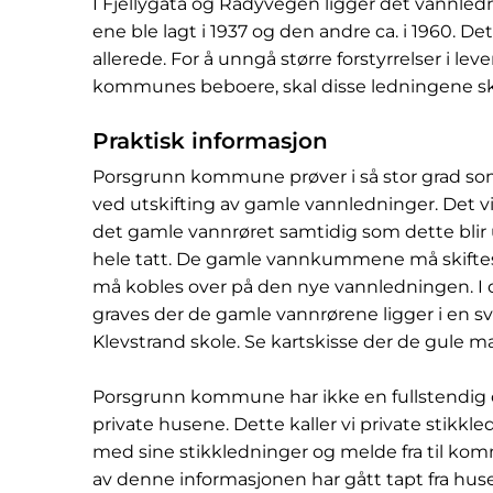
I Fjellygata og Rådyvegen ligger det vannledn
ene ble lagt i 1937 og den andre ca. i 1960. 
allerede. For å unngå større forstyrrelser i le
kommunes beboere, skal disse ledningene ski
Praktisk informasjon
Porsgrunn kommune prøver i så stor grad som
ved utskifting av gamle vannledninger. Det vil
det gamle vannrøret samtidig som dette blir u
hele tatt. De gamle vannkummene må skiftes u
må kobles over på den nye vannledningen. I di
graves der de gamle vannrørene ligger i en sv
Klevstrand skole. Se kartskisse der de gule 
Porsgrunn kommune har ikke en fullstendig ov
private husene. Dette kaller vi private stikkle
med sine stikkledninger og melde fra til ko
av denne informasjonen har gått tapt fra huset