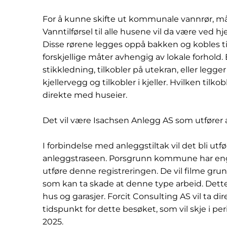
For å kunne skifte ut kommunale vannrør, må
Vanntilførsel til alle husene vil da være ved hje
Disse rørene legges oppå bakken og kobles til
forskjellige måter avhengig av lokale forhol
stikkledning, tilkobler på utekran, eller legg
kjellervegg og tilkobler i kjeller. Hvilken tilk
direkte med huseier.
Det vil være Isachsen Anlegg AS som utfører 
I forbindelse med anleggstiltak vil det bli utfø
anleggstraseen. Porsgrunn kommune har engas
utføre denne registreringen. De vil filme gr
som kan ta skade at denne type arbeid. Dette
hus og garasjer. Forcit Consulting AS vil ta 
tidspunkt for dette besøket, som vil skje i p
2025.