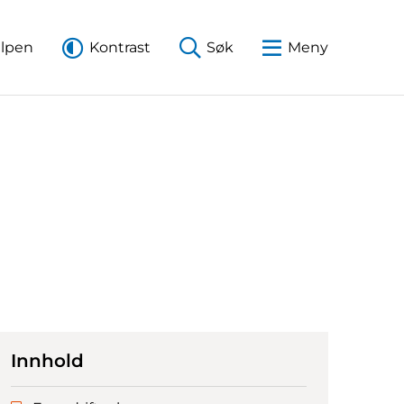
elpen
Kontrast
Søk
Meny
Innhold