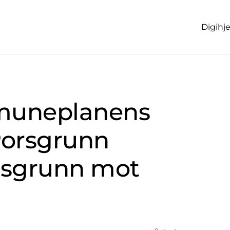
Digihj
muneplanens
Porsgrunn
sgrunn mot