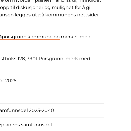
 om hvordan planen har blitt til, innholdet
lagt opp til diskusjoner og mulighet for å gi
feransen legges ut på kommunens nettsider
@porsgrunn.kommune.no
merket med
 Postboks 128, 3901 Porsgrunn, merk med
ber 2025.
amfunnsdel 2025-2040
eplanens samfunnsdel