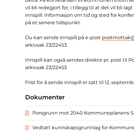
delta. På konferansen vil kommunen informere
vil bli redegjort for, i tillegg til at det vil bli 
innspill. Informasjon om tid og sted for kon
på et senere tidspunkt.
Du kan sende innspill på e-post
postmottak
arkivsak 23/22453.
Innspill kan også sendes direkte pr. post til
arkivsak 23/22453.
Frist for å sende innspill er satt til 12. septem
Dokumenter
Porsgrunn mot 2040 Kommuneplanens S
Vedtatt kunnskapsgrunnlag for Kommun