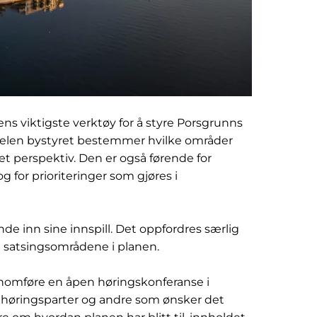
iktigste verktøy for å styre Porsgrunns
sdelen bystyret bestemmer hvilke områder
et perspektiv. Den er også førende for
 for prioriteringer som gjøres i
de inn sine innspill. Det oppfordres særlig
ste satsingsområdene i planen.
nnomføre en åpen høringskonferanse i
e høringsparter og andre som ønsker det