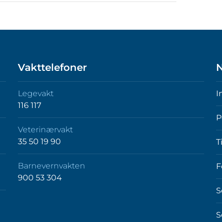
Vakttelefoner
N
Legevakt
I
116 117
P
Veterinærvakt
35 50 19 90
T
Barnevernvakten
F
900 53 304
S
S