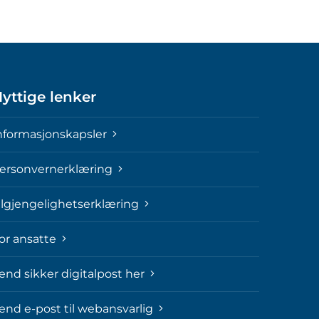
yttige lenker
nformasjonskapsler
ersonvernerklæring
ilgjengelighetserklæring
or ansatte
end sikker digitalpost her
end e-post til webansvarlig