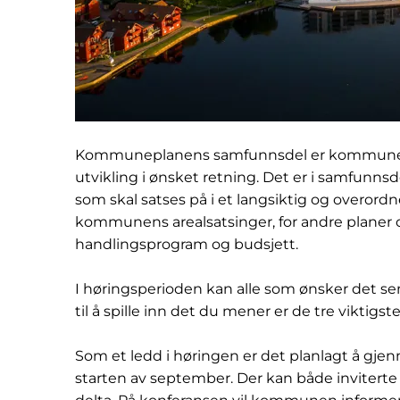
Kommuneplanens samfunnsdel er kommunens v
utvikling i ønsket retning. Det er i samfunn
som skal satses på i et langsiktig og overordn
kommunens arealsatsinger, for andre planer og
handlingsprogram og budsjett.
I høringsperioden kan alle som ønsker det sen
til å spille inn det du mener er de tre viktig
Som et ledd i høringen er det planlagt å gje
starten av september. Der kan både invitert